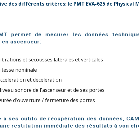
ve des différents critères: le
PMT EVA-625 de Physical 
MT permet de mesurer les données techniqu
t en ascenseur:
V
ibrations et secousses latérales et verticales
itesse nominale
ccélération et décélération
N
iveau sonore de l'ascenseur et de ses portes
urée d'ouverture / fermeture des portes
 à ses outils de récupération des données, CA
 une restitution immédiate des résultats à son cli