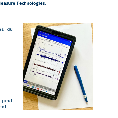
Measure Technologies.
es du
M peut
ent