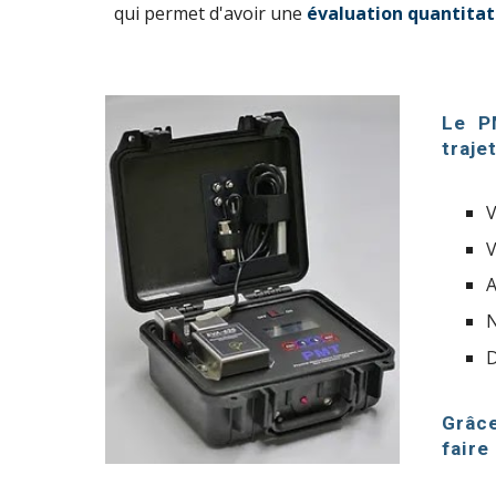
qui permet d'avoir une
évaluation quantitati
Le P
traje
V
A
D
Grâce
faire