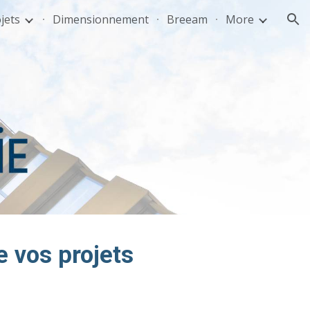
jets
Dimensionnement
Breeam
More
ion
e vos projets