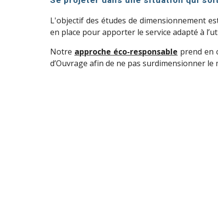
S
e projeter dans une situation qui soi
L'
objectif des études de dimensionnement est 
en place pour apporter le service adapté à l’ut
Notre
approche éco-responsable
prend
en c
d’Ouvrage afin de ne pas surdimensionner le m