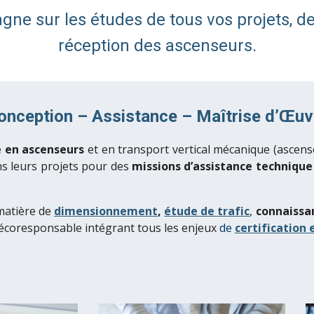
ne sur les études de tous vos projets,
de
réception des ascenseurs.
onception –
A
ssistan
c
e –
M
a
î
trise d’
Œ
uv
é
en ascenseurs
et
en
transport
vertical mécanique (
a
scens
s leurs projets pour des
missions d’assistance technique 
matière de
dimensionnement
,
étude de trafic
,
connaissa
écoresponsable intégrant tous les
enjeux
de
certification