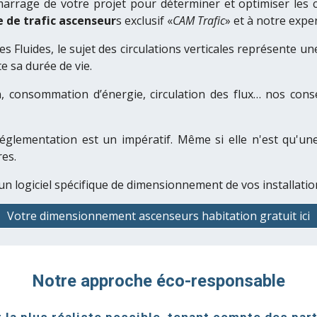
arrage de votre projet
pour déterminer et optimiser les c
e de trafic ascenseur
s
exclusif «
CAM Trafic
» et à notre expe
s Fluides, le sujet des
circulations verticales
représente une
e sa durée de vie.
ion, consommation d’énergie, circulation des flux… nos con
réglementation est un impératif
. Même si elle n'est qu'u
res.
n logiciel spécifique de dimensionnement de vos installatio
Votre dimensionnement ascenseurs habitation gratuit ici
Notre approche éco-responsable