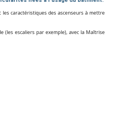
icularités liées à l’usage du bâtiment.
 les caractéristiques des ascenseurs à mettre
e (les escaliers par exemple)
,
avec la Maîtrise