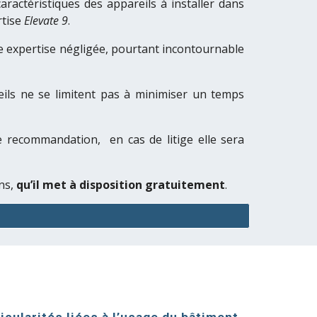
aractéristiques des appareils
à installer
dans
rtise
Elevate
9
.
 expertise négligée
,
pourtant incontournable
seils ne se limitent pas à minimiser un temps
ne recommandation,
en cas de litig
e
elle sera
ns
,
qu’il met à disposition gratuitement
.