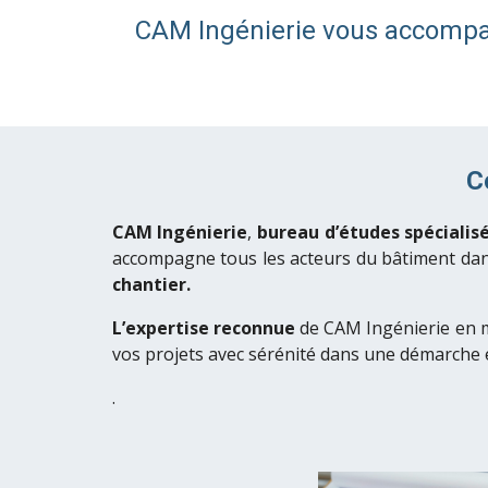
CAM Ingénierie vous accompag
C
CAM
I
ngénierie
,
b
ureau d’études spécialis
accompagne tous les acteurs du bâtiment dan
chantier.
L’expertise reconnue
de CAM
I
ngénierie en 
vos projets avec sérénité dans une démarche 
.